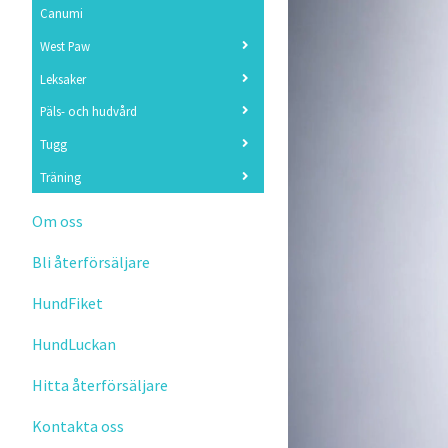
Canumi
West Paw
Leksaker
Päls- och hudvård
Tugg
Träning
Om oss
Bli återförsäljare
HundFiket
HundLuckan
Hitta återförsäljare
Kontakta oss