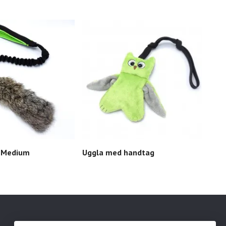
s Medium
Uggla med handtag
NYH
kani