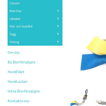
Canumi
West Paw
Leksaker
Päls- och hudvård
Tugg
Träning
Om oss
Bli återförsäljare
HundFiket
HundLuckan
Hitta återförsäljare
Kontakta oss