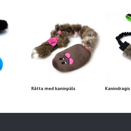
Råtta med kaninpäls
Kanindragi