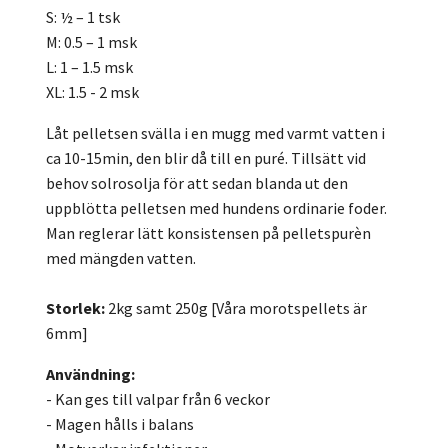
S: ½ – 1 tsk
M: 0.5 – 1 msk
L: 1 – 1.5 msk
XL: 1.5 - 2 msk
Låt pelletsen svälla i en mugg med varmt vatten i
ca 10-15min, den blir då till en puré. Tillsätt vid
behov solrosolja för att sedan blanda ut den
uppblötta pelletsen med hundens ordinarie foder.
Man reglerar lätt konsistensen på pelletspurèn
med mängden vatten.
Storlek:
2kg samt 250g [Våra morotspellets är
6mm]
Användning:
- Kan ges till valpar från 6 veckor
- Magen hålls i balans