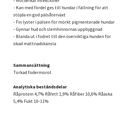
- Motverkar infektioner
- Kan med fördel ges till hundar i fällning för att
stöjda en god pälsåterväxt
- Fin lyster i pälsen för mörkt pigmenterade hundar
- Gynnar hud och slemhinnornas uppbyggnad
- Blanda ut i fodret till den överviktiga hunden för
ökad mättnadskänsla
Sammansättning
Torkad fodermorot
Analytiska beståndsdelar
Råprotein 4,7% Råfett 1,9% Råfiber 10,6%
Råaska
5,4% Fukt 10-11%