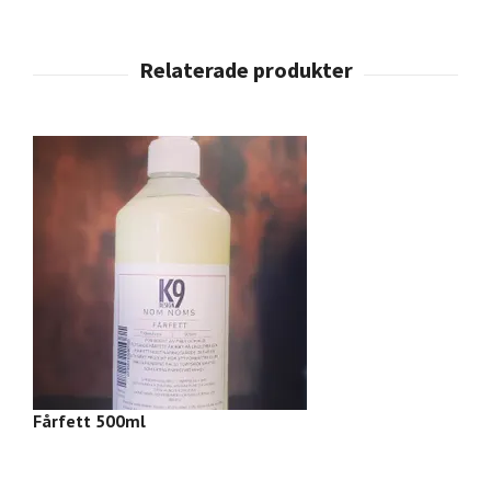
Fårfett 500ml
Få