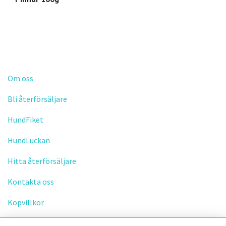
L
Om oss
Bli återförsäljare
HundFiket
HundLuckan
Hitta återförsäljare
Kontakta oss
Köpvillkor