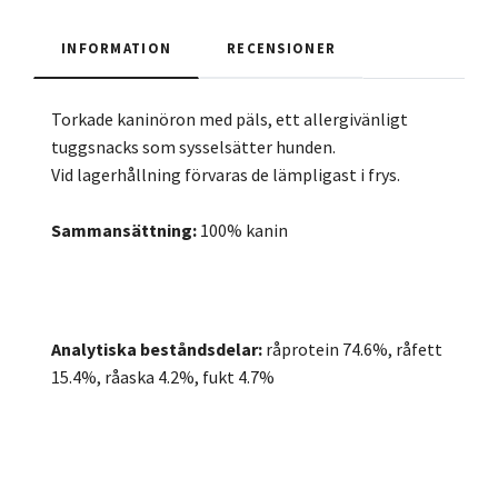
INFORMATION
RECENSIONER
Torkade kaninöron med päls, ett allergivänligt
tuggsnacks som sysselsätter hunden.
Vid lagerhållning förvaras de lämpligast i frys.
Sammansättning:
100% kanin
Analytiska beståndsdelar:
råprotein 74.6%, råfett
15.4%, råaska 4.2%, fukt 4.7%