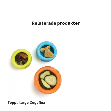
Toppl, large Zogoflex
To